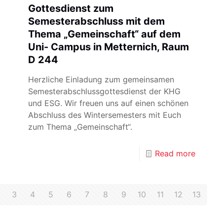
Gottesdienst zum
Semesterabschluss mit dem
Thema „Gemeinschaft“ auf dem
Uni- Campus in Metternich, Raum
D 244
Herzliche Einladung zum gemeinsamen
Semesterabschlussgottesdienst der KHG
und ESG. Wir freuen uns auf einen schönen
Abschluss des Wintersemesters mit Euch
zum Thema „Gemeinschaft“.
Read more
3
4
5
6
7
8
9
10
11
12
13